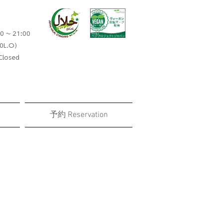
0 ~ 21:00
0L.O）​
losed
予約 Reservation