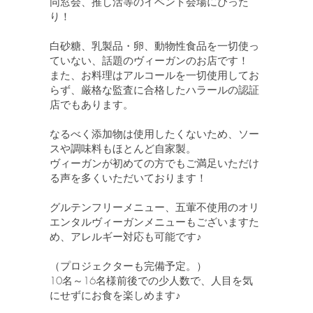
同窓会、推し活等のイベント会場にぴった
り！
白砂糖、乳製品・卵、動物性食品を一切使っ
ていない、話題のヴィーガンのお店です！
また、お料理はアルコールを一切使用してお
らず、厳格な監査に合格したハラールの認証
店でもあります。
なるべく添加物は使用したくないため、ソー
スや調味料もほとんど自家製。
ヴィーガンが初めての方でもご満足いただけ
る声を多くいただいております！
グルテンフリーメニュー、五葷不使用のオリ
エンタルヴィーガンメニューもございますた
め、アレルギー対応も可能です♪
（プロジェクターも完備予定。）
10名～16名様前後での少人数で、人目を気
にせずにお食を楽しめます♪