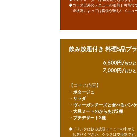
◆コース以外のメニューの追加も可能で
​ ※状況によっては提供が難しいメニュ
飲み放題付き 料理5品プラン
6,500円/
おひと
7,000円/
おひと
【コース内容】
・ポタージュ
・サラダ
・ヴィーガンチーズと食べるパン
・大豆ミートのからあげ2種
​・プチデザート2種
◆ドリンクは飲み放題メニューの中から
お選びください。グラスは交換制です