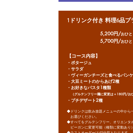
1ドリンク付き 料理6品プラ
5,200円/
おひと
5,700円/
おひと
【コース内容】
・ポタージュ
・サラダ
・ヴィーガンチーズと食べるパン
・大豆ミートのからあげ2種
・お好きなパスタ1種類
​
（グルテンフリー麺に変更は＋180円/お
​・プチデザート2種
◆ドリンクは飲み放題メニューの中から
お選びください。
◆すべてをグルテンフリー、オリエンタ
ビーガンに変更可能（種類に変動あり
◆ラストオーダーは45分前となります。