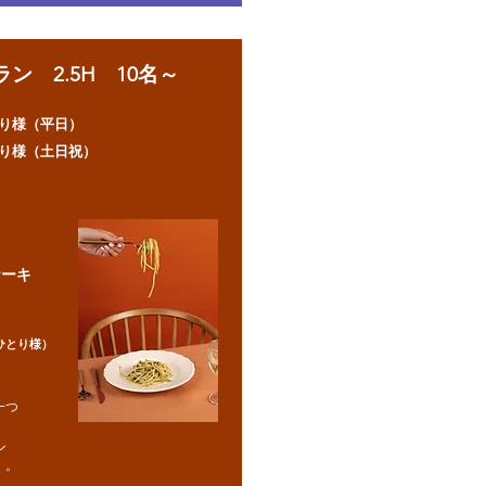
ン 2.5H 10名～
り様（平日）
り様（土日祝）
ケーキ
ひとり様）
一つ
ル
）。