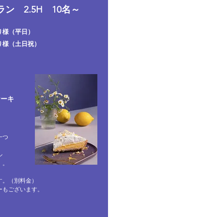
ン 2.5H 10名～
り様（平日）
り様（土日祝）
ケーキ
一つ
ル
）。
す。（別料金）
ーもございます。