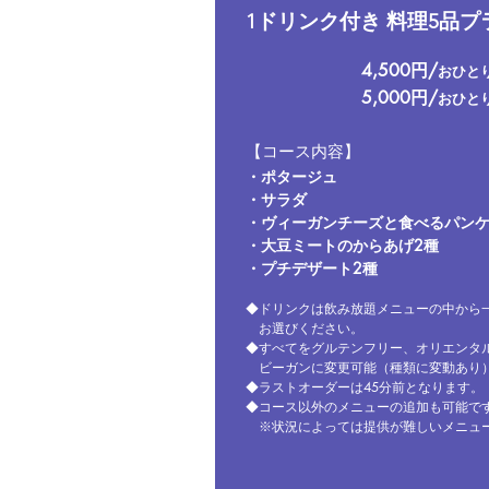
1ドリンク付き 料理5品プラ
4,500円/
おひと
5,000円/
おひと
【コース内容】
・ポタージュ
・サラダ
・ヴィーガンチーズと食べるパン
・大豆ミートのからあげ2種
​・プチデザート2種
◆ドリンクは飲み放題メニューの中から
お選びください。
◆すべてをグルテンフリー、オリエンタ
ビーガンに変更可能（種類に変動あり
◆ラストオーダーは45分前となります。
◆コース以外のメニューの追加も可能で
※状況によっては提供が難しいメニュ