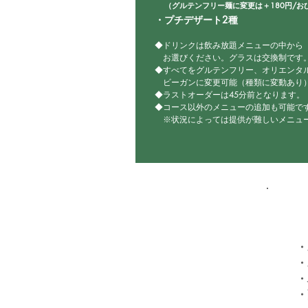
​
（グルテンフリー麺に変更は＋180円/お
​・プチデザート2種
◆ドリンクは飲み放題メニューの中から
お選びください。グラスは交換制です
◆すべてをグルテンフリー、オリエンタ
ビーガンに変更可能（種類に変動あり
◆ラストオーダーは45分前となります。
◆コース以外のメニューの追加も可能で
​ ※状況によっては提供が難しいメニュ
・
・
・
・