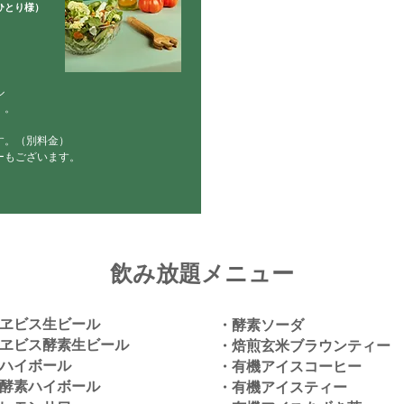
ひとり様）
。
ル
）。
す。（別料金）
ーもございます。
飲み放題メニュー
ヱビス生ビール
・酵素ソーダ
ヱビス酵素生ビール
・焙煎玄米ブラウンティー
ハイボール
・有機アイスコーヒー
酵素ハイボール
・有機アイスティー