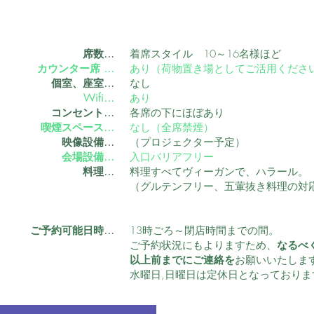
席数…
着席スタイル 10～16名様ほど
カウンター席 …
あり（荷物置き場としてご活用くださ
個室、座室…
なし
Wifi…
あり
コンセント…
各席の下にほぼあり
喫煙スペース…
​なし（全席禁煙）
​映像設備…
​（プロジェクター予定）
​会場設備…
​入口バリアフリー
​料理…
料理すべてヴィーガンで、ハラール。
（グルテンフリー、五葷抜き料理の対
​ご予約可能日時…
13時ごろ～閉店時間までの間。​
​ご予約状況にもよりますため、
なるべ
以上前までにご連絡を
お願いいたしま
​水曜日,日曜日は定休日となっておりま