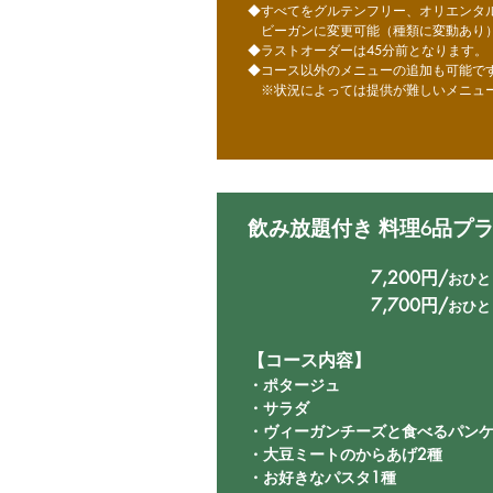
◆すべてをグルテンフリー、オリエンタ
ビーガンに変更可能（種類に変動あり
◆ラストオーダーは45分前となります。
◆コース以外のメニューの追加も可能で
​ ※状況によっては提供が難しいメニュ
飲み放題付き 料理6品プラン
7,200円/
おひと
7,700円/
おひと
【コース内容】
・ポタージュ
・サラダ
・ヴィーガンチーズと食べるパン
・大豆ミートのからあげ2種
​・お好きなパスタ1種