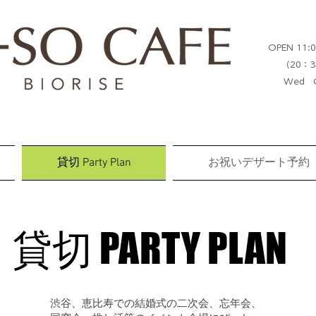
OPEN 11:0
（20：3
Wed C
貸切 Party Plan
お祝いデザート予約
貸切 PARTY PLAN
貸切 PARTY PLAN
渋谷、恵比寿での結婚式の二次会、忘年会、