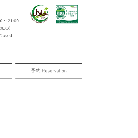
0 ~ 21:00
0L.O）​
losed
予約 Reservation