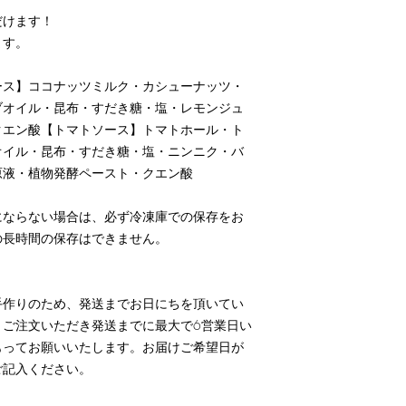
だけます！
ます。
ース】ココナッツミルク・カシューナッツ・
ブオイル・昆布・すだき糖・塩・レモンジュ
クエン酸【トマトソース】トマトホール・ト
オイル・昆布・すだき糖・塩・ニンニク・バ
原液・植物発酵ペースト・クエン酸
にならない場合は、必ず冷凍庫での保存をお
の長時間の保存はできません。
手作りのため、発送までお日にちを頂いてい
、ご注文いただき発送までに最大で6営業日い
もってお願いいたします。お届けご希望日が
ご記入ください。