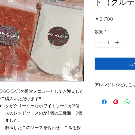
ト（グルテ
価
￥2,700
格
数量
*
カ
アレンジレシピはこ
-SO CAFEの通常メニューとしてお迎えした
◆
カレーリゾット
ご購入いただけます‼
◆
脂肪燃焼スープ
のコクがクリーミーなホワイトソースが2個
◆
かぼちゃグラタン
ースのレッドソースのが1個の二種類、3個
たしました。
て、解凍したこのソースを合わせ、ご飯を投