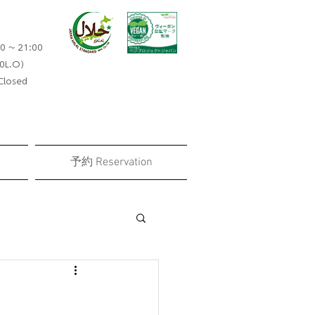
0 ~ 21:00
0L.O）​
losed
予約 Reservation