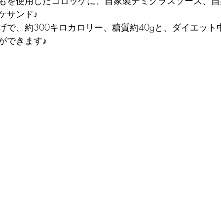
もを使用したコロッケに、自家製デミグラスソース、自
ケサンド♪
げで、約300キロカロリー、糖質約40gと、ダイエット
ができます♪