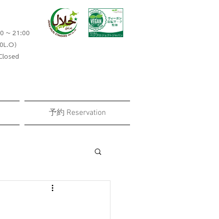
0 ~ 21:00
0L.O）​
losed
予約 Reservation