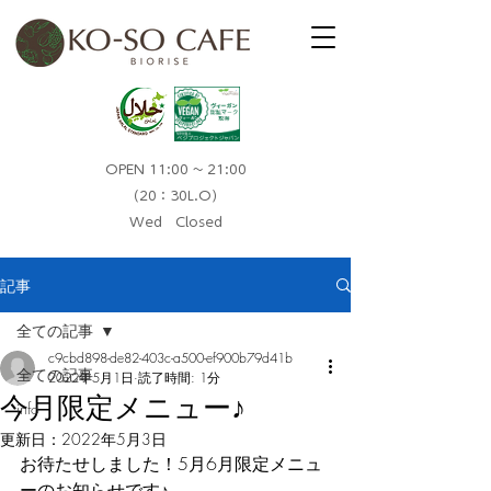
OPEN 11:00 ~ 21:00
（20：30L.O）​
Wed Closed
記事
全ての記事
c9cbd898-de82-403c-a500-ef900b79d41b
全ての記事
2022年5月1日
読了時間: 1分
今月限定メニュー♪
info
更新日：
2022年5月3日
お待たせしました！5月6月限定メニュ
ーのお知らせです♪